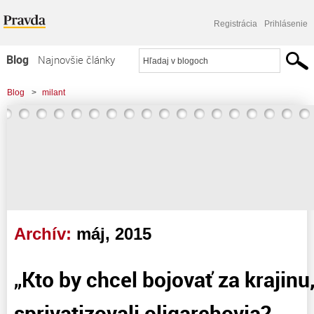
Registrácia
Prihlásenie
Blog
Najnovšie články
Najčítanejšie články
Blog
>
milant
Najkomentovanejšie články
Zoznam blogov
Komerčné blogy
Archív:
máj, 2015
„Kto by chcel bojovať za krajinu,
sprivatizovali oligarchovia? „