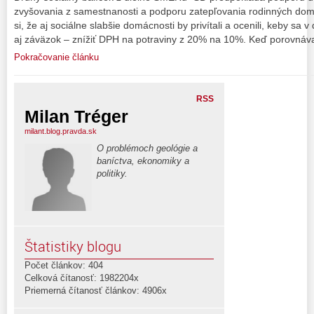
zvyšovania z samestnanosti a podporu zatepľovania rodinných dom
si, že aj sociálne slabšie domácnosti by privítali a ocenili, keby sa 
aj záväzok – znížiť DPH na potraviny z 20% na 10%. Keď porovná
Pokračovanie článku
RSS
Milan Tréger
milant.blog.pravda.sk
O problémoch geológie a
baníctva, ekonomiky a
politiky.
Štatistiky blogu
Počet článkov: 404
Celková čítanosť: 1982204x
Priemerná čítanosť článkov: 4906x