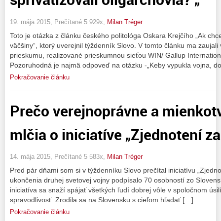
19. mája 2015, Prečítané 5 929x,
Milan Tréger
Toto je otázka z článku českého politológa Oskara Krejčího „Ak chce
väčšiny“, ktorý uverejnil týždenník Slovo. V tomto článku ma zaujal
prieskumu, realizované prieskumnou sieťou WIN/ Gallup Internationa
Pozoruhodná je najmä odpoveď na otázku -„Keby vypukla vojna, do
Pokračovanie článku
Prečo verejnoprávne a mienkot
mlčia o iniciatíve „Zjednotení z
14. mája 2015, Prečítané 5 583x,
Milan Tréger
Pred pár dňami som si v týždenníku Slovo prečítal iniciatívu „Zjedno
ukončenia druhej svetovej vojny podpísalo 70 osobností zo Sloven
iniciatíva sa snaží spájať všetkých ľudí dobrej vôle v spoločnom úsi
spravodlivosť. Zrodila sa na Slovensku s cieľom hľadať […]
Pokračovanie článku