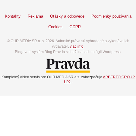
Kontakty
Reklama
Otázky a odpovede
Podmienky používania
Cookies
GDPR
© OUR MEDIA SR a. s. 2026. Autorské práva sú vyhradené a vykonáva ich
vydavateľ,
viac info
.
Blogovací systém Blog.Pravda.sk beží na technológií Wordpress.
Kompletný video servis pre OUR MEDIA SR a.s. zabezpečuje
ARBERTO GROUP
s.r.o.
.