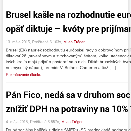
Brusel kašle na rozhodnutie eur
opäť diktuje – kvóty pre prijím
13. mája 2015, Prečítané 6 163x,
Milan Tréger
Brusel (EK) napriek rozhodnutiu európskej rady o dobrovoľnom prij
diktovať 28 „suverénnym a zvrchovaným“ štátom, koľko utečencov z 
iných krajín majú prijať a postarať sa o nich. Diktát bruselských byr
nezmyselný nápad), premiér V. Británie Cameron a tiež […]
Pokračovanie článku
Pán Fico, nedá sa v druhom soc
znížiť DPH na potraviny na 10% 
4. mája 2015, Prečítané 3 557x,
Milan Tréger
Druhý sociálny balíček z dielne SMERu -SD predpokladá podporu 