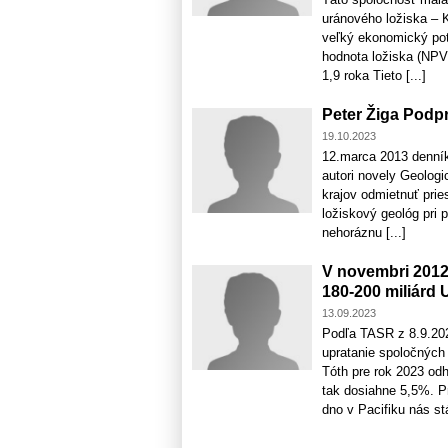
uránového ložiska – 
veľký ekonomický pot
hodnota ložiska (NPV
1,9 roka Tieto [...]
Peter Žiga Pod
19.10.2023
12.marca 2013 denn
autori novely Geolog
krajov odmietnuť pri
ložiskový geológ pri 
nehoráznu [...]
V novembri 2012
180-200 miliárd 
13.09.2023
Podľa TASR z 8.9.202
upratanie spoločných
Tóth pre rok 2023 odh
tak dosiahne 5,5%. P
dno v Pacifiku nás stá