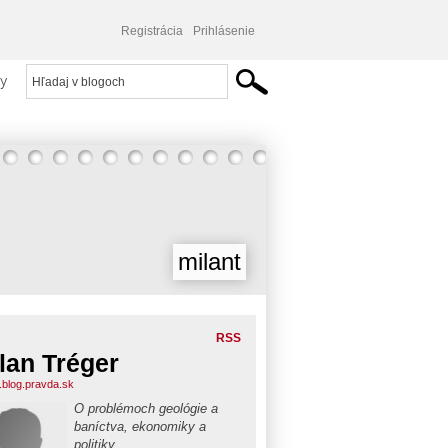
Registrácia
Prihlásenie
y
milant
RSS
lan Tréger
t.blog.pravda.sk
O problémoch geológie a
baníctva, ekonomiky a
politiky.