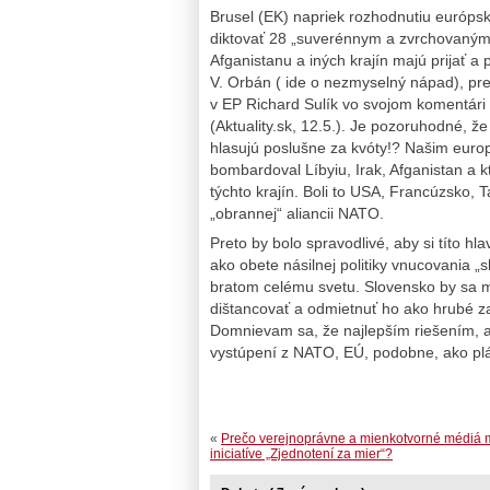
Brusel (EK) napriek rozhodnutiu európs
diktovať 28 „suverénnym a zvrchovaným“ 
Afganistanu a iných krajín majú prijať a 
V. Orbán ( ide o nezmyselný nápad), pre
v EP Richard Sulík vo svojom komentári 
(Aktuality.sk, 12.5.). Je pozoruhodné, 
hlasujú poslušne za kvóty!? Našim euro
bombardoval Líbyiu, Irak, Afganistan a 
týchto krajín. Boli to USA, Francúzsko, T
„obrannej“ aliancii NATO.
Preto by bolo spravodlivé, aby si títo hlav
ako obete násilnej politiky vnucovania 
bratom celému svetu. Slovensko by sa m
dištancovať a odmietnuť ho ako hrubé z
Domnievam sa, že najlepším riešením, a
vystúpení z NATO, EÚ, podobne, ako plán
«
Prečo verejnoprávne a mienkotvorné médiá m
iniciatíve „Zjednotení za mier“?