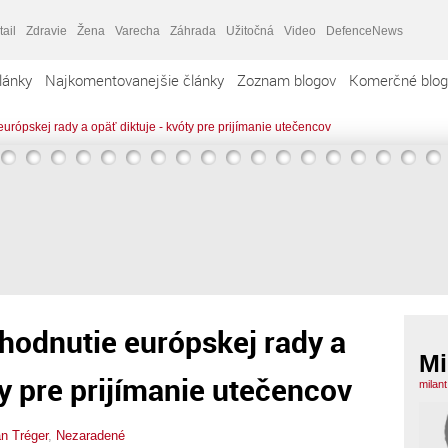
tail
Zdravie
Žena
Varecha
Záhrada
Užitočná
Video
DefenceNews
lánky
Najkomentovanejšie články
Zoznam blogov
Komerčné blog
urópskej rady a opäť diktuje - kvóty pre prijímanie utečencov
zhodnutie európskej rady a
Mi
ty pre prijímanie utečencov
milan
an Tréger
,
Nezaradené