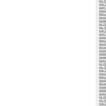
jún 
máj 
apríl
mare
febr
janu
sept
júl 2
jún 
máj 
apríl
mare
febr
janu
dece
nove
októ
sept
augu
júl 2
jún 
máj 
mare
febr
janu
dece
nove
októ
augu
júl 2
jún 
máj 