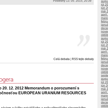
Posledný 13. 05. 2015, 20:39
augu
júl 2
jún 
máj 
apríl
mare
febr
janu
dece
nove
októ
augu
júl 2
jún 
máj 
apríl
mare
febr
Celá debata
|
RSS tejto debaty
janu
dece
nove
októ
sept
logera
augu
júl 2
jún 
o 20. 12. 2012 Memorandum o porozumení s
máj 
apríl
oločnosťou EUROPEAN URANIUM RESOURCES
mare
janu
dece
októ
 záujem o ťažbu najväčšieho a najkvalitnejšieho slovenského