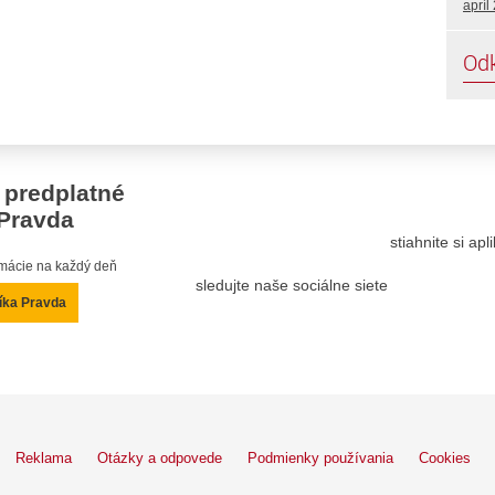
apríl
Od
 predplatné
Pravda
stiahnite si ap
ormácie na každý deň
sledujte naše sociálne siete
íka Pravda
Reklama
Otázky a odpovede
Podmienky používania
Cookies