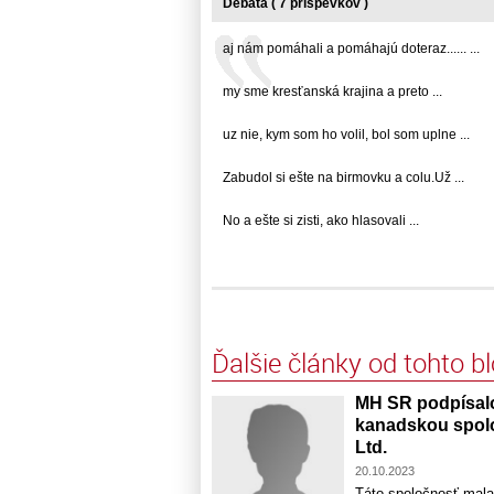
Debata ( 7 príspevkov )
aj nám pomáhali a pomáhajú doteraz...... ...
my sme kresťanská krajina a preto ...
uz nie, kym som ho volil, bol som uplne ...
Zabudol si ešte na birmovku a colu.Už ...
No a ešte si zisti, ako hlasovali ...
Ďalšie články od tohto b
MH SR podpísal
kanadskou sp
Ltd.
20.10.2023
Táto spoločnosť mala