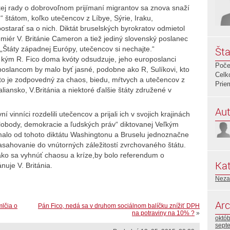
kej rady o dobrovoľnom prijímaní migrantov sa znova snaží
štátom, koľko utečencov z Líbye, Sýrie, Iraku,
postarať sa o nich. Diktát bruselských byrokratov odmietol
miér V. Británie Cameron a tiež jediný slovenský poslanec
„Štáty západnej Európy, utečencov si nechajte.“
Šta
že kým R. Fico doma kvóty odsudzuje, jeho europoslanci
Poče
poslancom by malo byť jasné, podobne ako R, Sulíkovi, kto
Celk
kto je zodpovedný za chaos, biedu, mŕtvych a utečencov z
Prie
aliansko, V.Británia a niektoré ďalšie štáty združené v
Aut
ní vinníci rozdelili utečencov a prijali ich v svojich krajinách
„slobody, demokracie a ľudských práv“ diktovanej Veľkým
alo od tohoto diktátu Washingtonu a Bruselu jednoznačne
asahovanie do vnútorných záležitostí zvrchovaného štátu.
ko sa vyhnúť chaosu a kríze,by bolo referendum o
Kat
uje V. Británia.
Neza
Arc
lčia o
Pán Fico, nedá sa v druhom sociálnom balíčku znížiť DPH
na potraviny na 10% ?
»
októ
sept