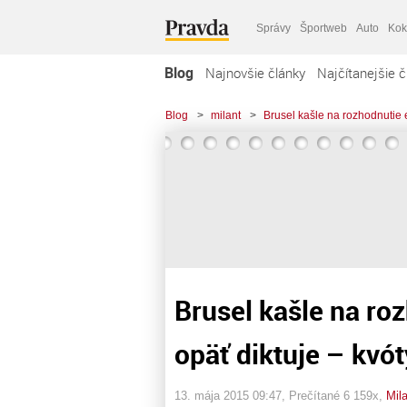
Správy
Športweb
Auto
Kok
Blog
Najnovšie články
Najčítanejšie č
Blog
>
milant
>
Brusel kašle na rozhodnutie e
Brusel kašle na ro
opäť diktuje – kvó
13. mája 2015 09:47
, Prečítané 6 159x,
Mil