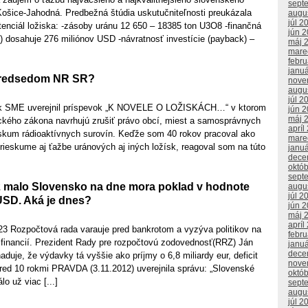
sept
Košice-Jahodná. Predbežná štúdia uskutučniteľnosti preukázala
augu
júl 2
enciál ložiska: -zásoby uránu 12 650 – 18385 ton U3O8 -finančná
jún 
) dosahuje 276 miliónov USD -návratnosť investície (payback) –
máj 
mare
febr
janu
predsedom NR SR?
nove
augu
júl 2
ík SME uverejnil príspevok „K NOVELE O LOŽISKÁCH…“ v ktorom
jún 
máj 
ického zákona navrhujú zrušiť právo obcí, miest a samosprávnych
apríl
eskum rádioaktívnych surovín. Keďže som 40 rokov pracoval ako
mare
prieskume aj ťažbe uránových aj iných ložísk, reagoval som na túto
janu
dece
októ
sept
 malo Slovensko na dne mora poklad v hodnote
augu
júl 2
USD. Aká je dnes?
jún 
máj 
apríl
3 Rozpočtová rada varauje pred bankrotom a vyzýva politikov na
febr
 financií. Prezident Rady pre rozpočtovú zodovednosť(RRZ) Ján
janu
dece
aduje, že výdavky tá vyššie ako príjmy o 6,8 miliardy eur, deficit
nove
red 10 rokmi PRAVDA (3.11.2012) uverejnila správu: „Slovenské
októ
lo už viac [...]
sept
augu
júl 2