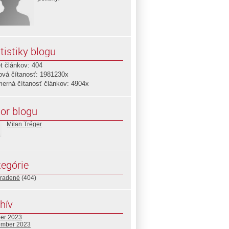
tistiky blogu
t článkov: 404
ová čítanosť: 1981230x
merná čítanosť článkov: 4904x
or blogu
Milan Tréger
egórie
radené
(404)
hív
ber 2023
ember 2023