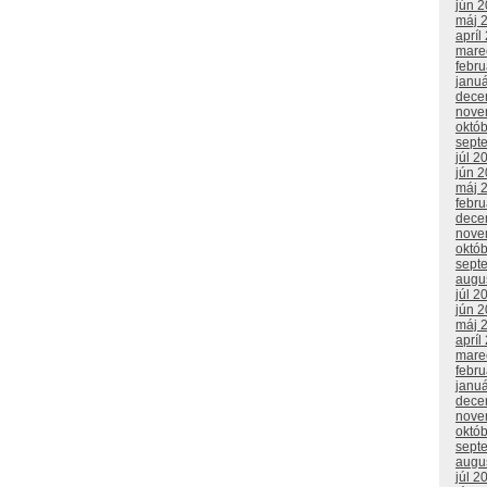
jún 
máj 
apríl
mare
febr
janu
dece
nove
októ
sept
júl 2
jún 
máj 
febr
dece
nove
októ
sept
augu
júl 2
jún 
máj 
apríl
mare
febr
janu
dece
nove
októ
sept
augu
júl 2