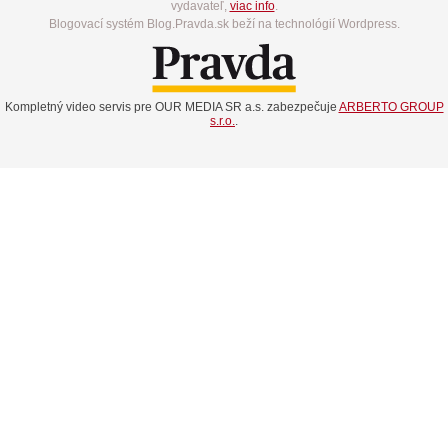
vydavateľ,
viac info
.
Blogovací systém Blog.Pravda.sk beží na technológií Wordpress.
Kompletný video servis pre OUR MEDIA SR a.s. zabezpečuje
ARBERTO GROUP
s.r.o.
.