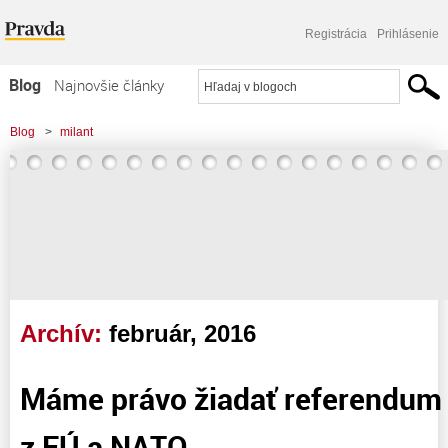
Registrácia
Prihlásenie
Blog
Najnovšie články
Najčítanejšie články
Blog
>
milant
Najkomentovanejšie články
Zoznam blogov
Komerčné blogy
Archív:
február, 2016
Máme právo žiadať referendum 
z EÚ a NATO