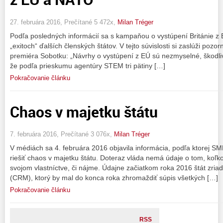
27. februára 2016, Prečítané 5 472x,
Milan Tréger
Podľa posledných informácií sa s kampaňou o vystúpení Británie z
„exitoch“ ďalších členských štátov. V tejto súvislosti si zaslúži poz
premiéra Sobotku: „Návrhy o vystúpení z EÚ sú nezmyselné, škodl
že podľa prieskumu agentúry STEM tri pätiny […]
Pokračovanie článku
Chaos v majetku štátu
7. februára 2016, Prečítané 3 076x,
Milan Tréger
V médiách sa 4. februára 2016 objavila informácia, podľa ktorej S
riešiť chaos v majetku štátu. Doteraz vláda nemá údaje o tom, koľk
svojom vlastníctve, či nájme. Údajne začiatkom roka 2016 štát zriad
(CRM), ktorý by mal do konca roka zhromaždiť súpis všetkých […]
Pokračovanie článku
RSS