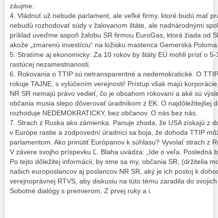
záujme.
4. Vládnuť už nebude parlament, ale veľké firmy, ktoré budú mať pr
nebudú rozhodovať súdy v žalovanom štáte, ale nadnárodnými spol
príklad uveďme aspoň žalobu SR firmou EuroGas, ktorá žiada od S
akože „zmarenú investíciu“ na ložisku mastenca Gemerská Poloma
5. Stratíme aj ekonomicky: Za 10 rokov by štáty EÚ mohli prísť o 5-
rastúcej nezamestnanosti.
6. Rokovania o TTIP sú netransparentné a nedemokratické. O TTIP
rokuje TAJNE, s vylúčením verejnosti! Prístup však majú korporácie, 
NR SR nemajú právo vedieť, čo je obsahom rokovaní a aké sú výsle
občania musia slepo dôverovať úradníkom z EK. O najdôležitejšej 
rozhoduje NEDEMOKRATICKY, bez občanov. O nás bez nás.
7. Strach z Ruska ako zámienka. Panuje zhoda, že USA získajú z do
v Európe rastie a zodpovední úradníci sa boja, že dohoda TTIP m
parlamentom. Ako prinútiť Európanov k súhlasu? Vyvolať strach z R
V závere svojho príspevku Ľ. Blaha uvádza: „Ide o veľa. Posledná b
Po tejto dôležitej informácii, by sme sa my, občania SR, (držitelia mo
našich europoslancov aj poslancov NR SR, aký je ich postoj k doho
verejnoprávnej RTVS, aby diskusiu na túto tému zaradila do svojich
Sobotné dialógy s premierom, Z prvej ruky a i.