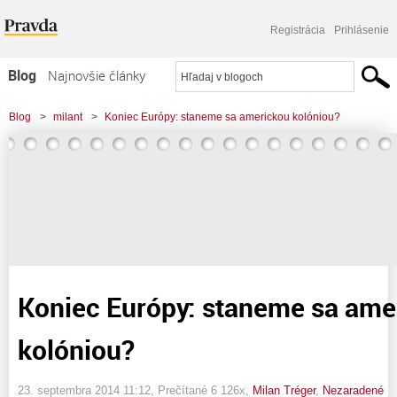
Registrácia
Prihlásenie
Blog
Najnovšie články
Najčítanejšie články
Blog
>
milant
>
Koniec Európy: staneme sa americkou kolóniou?
Najkomentovanejšie články
Zoznam blogov
Komerčné blogy
Koniec Európy: staneme sa ame
kolóniou?
23. septembra 2014 11:12
, Prečítané 6 126x,
Milan Tréger
,
Nezaradené