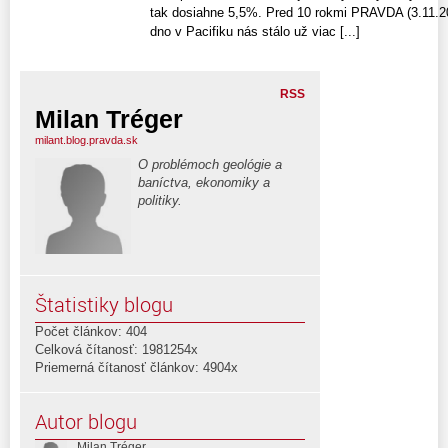
tak dosiahne 5,5%. Pred 10 rokmi PRAVDA (3.11.20
dno v Pacifiku nás stálo už viac [...]
RSS
Milan Tréger
milant.blog.pravda.sk
O problémoch geológie a
baníctva, ekonomiky a
politiky.
Štatistiky blogu
Počet článkov: 404
Celková čítanosť: 1981254x
Priemerná čítanosť článkov: 4904x
Autor blogu
Milan Tréger