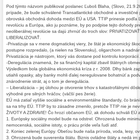
Pod týmto názvom publikoval poslanec Ľuboš Blaha, (Slovo, 21.9.2
prípade, že bude schválené Transatlantické obchodné a investičné p
obrovská obchodná dohoda medzi EÚ a USA. TTIP prinesie podľa Ľ.
revolúciu a Európa, ako ju poznáme, by po podpise tejto dohody pre
neoliberálnej revolúcie sa dajú zhrnúť do troch slov: PRIVATIZ
LIBERALIZOVAŤ.
-Privatizuje sa v mene dogmatickej viery, že štát je ekonomický škod
postupne rozpredalo, (a nielen na Slovensku), oligarchom a nadn
Privatizácia je nástrojom, ktorý vás dostane pod kontrolu korporácií.
-Deregulácia znamená, že sa finančný kapitál zbavil štátnych obmed
Výsledkom bola globálna ekonomická kríza z r. 2008. Dlhy bánk zaplat
utiahli opasky, aby banky mohli ďalej neregulovane bohatnúť a podv
znárodnenie strát, aj o tom je deregulácia.
– Liberalizácia – jej úlohou je otvorenie trhov s katastrofálnymi dôs
výhodné pre silných hráčov, (väčší pes žerie).
EÚ má zatiaľ vyššie sociálne a environmentálne štandardy, čo brá
sa na trhy EÚ. TTIP by to zásadne zmenilo, pretože TTIP nie je 
ŽIVOTY A ZDRAVIE! Čo hrozí občanom EÚ, ak dohodu schváli EÚ 
1. Európsky sociálny model bude na odstrel. Ohrozená bude minim
nemocenská, sociálne istoty, o prácu príde veľa ľudí atď.
2. Koniec zelenej Európy. Obeťou bude naša príroda, voda, lesy, ov
3. Ohrozená bude suverenita štátu. Biznis ovládne štáty a nedá im