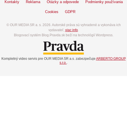
Kontakty
Reklama
Otázky a odpovede
Podmienky používania
Cookies
GDPR
© OUR MEDIA SR a. s. 2026. Autorské práva sú vyhradené a vykonáva ich
vydavateľ,
viac info
.
Blogovací systém Blog.Pravda.sk beží na technológií Wordpress.
Kompletný video servis pre OUR MEDIA SR a.s. zabezpečuje
ARBERTO GROUP
s.r.o.
.