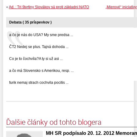
«
Ad. : Tri štvrtiny Slovákov sú proti základni NATO
„Mierové“ iniciatí
Debata ( 35 príspevkov )
a čo je nás do USA? My sme predsa ...
ČT2 Nedej se plus. Tajná dohoda ...
Co je to čochvíla?A ty si už asi ...
a čo má Slovensko s Amerikou, resp. ...
furik nemaj strach cochvila pocitis ...
Ďalšie články od tohto blogera
MH SR podpísalo 20. 12. 2012 Memora