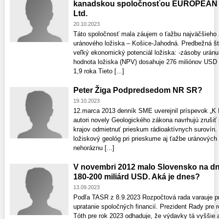
kanadskou spoločnosťou EUROPEA
Ltd.
20.10.2023
Táto spoločnosť mala záujem o ťažbu najväčšieho 
uránového ložiska – Košice-Jahodná. Predbežná štú
veľký ekonomický potenciál ložiska: -zásoby urán
hodnota ložiska (NPV) dosahuje 276 miliónov USD -
1,9 roka Tieto [...]
Peter Žiga Podpredsedom NR SR?
19.10.2023
12.marca 2013 denník SME uverejnil príspevok
autori novely Geologického zákona navrhujú zruši
krajov odmietnuť prieskum rádioaktívnych surovín
ložiskový geológ pri prieskume aj ťažbe uránových 
nehoráznu [...]
V novembri 2012 malo Slovensko na d
180-200 miliárd USD. Aká je dnes?
13.09.2023
Podľa TASR z 8.9.2023 Rozpočtová rada varauje pr
upratanie spoločných financií. Prezident Rady pr
Tóth pre rok 2023 odhaduje, že výdavky tá vyššie ak