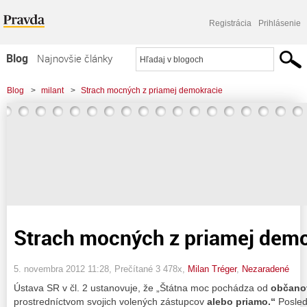
Registrácia
Prihlásenie
Blog
Najnovšie články
Najčítanejšie články
Blog
>
milant
>
Strach mocných z priamej demokracie
Najkomentovanejšie články
Zoznam blogov
Komerčné blogy
Strach mocných z priamej dem
5. novembra 2012 11:28
, Prečítané 3 478x,
Milan Tréger
,
Nezaradené
Ústava SR v čl. 2 ustanovuje, že „Štátna moc pochádza od
občano
prostredníctvom svojich volených zástupcov
alebo priamo.“
Posled