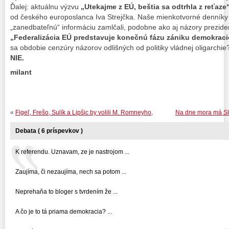
Ďalej: aktuálnu výzvu
„Utekajme z EÚ, beštia sa odtrhla z reťaze
od českého europoslanca Iva Strejčka. Naše mienkotvorné denníky
„zanedbateľnú“ informáciu zamlčali, podobne ako aj názory prezid
„Federalizácia EÚ predstavuje konečnú fázu zániku demokraci
sa obdobie cenzúry názorov odlišných od politiky vládnej oligarchi
NIE.
milant
«
Figeľ, Frešo, Sulík a Lipšic by volili M. Romneyho,
Na dne mora má Slo
Debata ( 6 príspevkov )
K referendu. Uznavam, ze je nastrojom ...
Zaujíma, či nezaujíma, nech sa potom ...
Neprehaňa to bloger s tvrdením že ...
A čo je to tá priama demokracia? ...