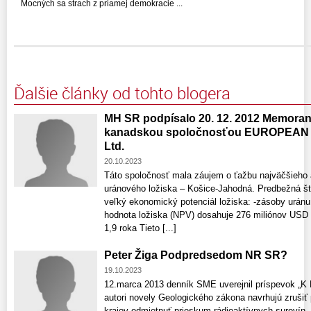
Mocných sa strach z priamej demokracie ...
Ďalšie články od tohto blogera
MH SR podpísalo 20. 12. 2012 Memora
kanadskou spoločnosťou EUROPEA
Ltd.
20.10.2023
Táto spoločnosť mala záujem o ťažbu najväčšieho 
uránového ložiska – Košice-Jahodná. Predbežná štú
veľký ekonomický potenciál ložiska: -zásoby urán
hodnota ložiska (NPV) dosahuje 276 miliónov USD -
1,9 roka Tieto [...]
Peter Žiga Podpredsedom NR SR?
19.10.2023
12.marca 2013 denník SME uverejnil príspevok
autori novely Geologického zákona navrhujú zruši
krajov odmietnuť prieskum rádioaktívnych surovín