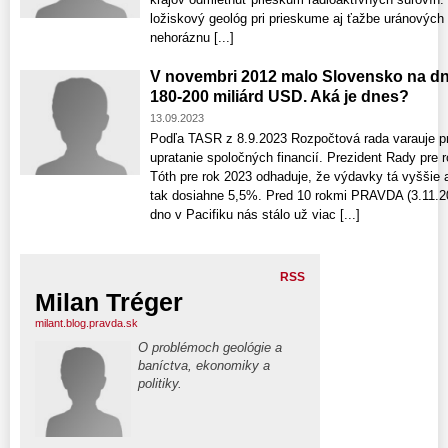
ložiskový geológ pri prieskume aj ťažbe uránových 
nehoráznu [...]
V novembri 2012 malo Slovensko na d
180-200 miliárd USD. Aká je dnes?
13.09.2023
Podľa TASR z 8.9.2023 Rozpočtová rada varauje pr
upratanie spoločných financií. Prezident Rady pr
Tóth pre rok 2023 odhaduje, že výdavky tá vyššie ak
tak dosiahne 5,5%. Pred 10 rokmi PRAVDA (3.11.20
dno v Pacifiku nás stálo už viac [...]
RSS
Milan Tréger
milant.blog.pravda.sk
O problémoch geológie a
baníctva, ekonomiky a
politiky.