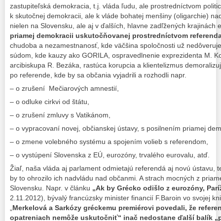
zastupiteľská demokracia, t.j. vláda ľudu, ale prostredníctvom politi
k skutočnej demokracii, ale k vláde bohatej menšiny (oligarchie) n
nielen na Slovensku, ale aj v ďalších, hlavne zadľžených krajinách
priamej demokracii uskutočňovanej prostredníctvom referend
chudoba a nezamestnanosť, kde väčšina spoločnosti už nedôveruje 
súdom, kde kauzy ako GORILA, ospravedlnenie exprezidenta M. Kov
arcibiskupa R. Bezáka, rastúca korupcia a klientelizmus demoralizuj
po referende, kde by sa občania vyjadrili a rozhodli napr.
– o zrušení Mečiarových amnestií,
– o odluke cirkvi od štátu,
– o zrušení zmluvy s Vatikánom,
– o vypracovaní novej, občianskej ústavy, s posilnením priamej dem
– o zmene volebného systému a spojením volieb s referendom,
– o vystúpení Slovenska z EÚ, eurozóny, trvalého eurovalu, atď.
Žiaľ, naša vláda aj parlament odmietajú referendá aj novú ústavu,
by to ohrozilo ich nadvládu nad občanmi. A strach mocných z priam
Slovensku. Napr. v článku
„Ak by Grécko odišlo z eurozóny, Parí
2.11.2012), bývalý francúzsky minister financií F.Baroin vo svojej kn
„
Merkelová a Sarkózy gréckemu premiérovi povedali, že refer
opatreniach nemôže uskutočniť“ inač nedostane ďalší balík 