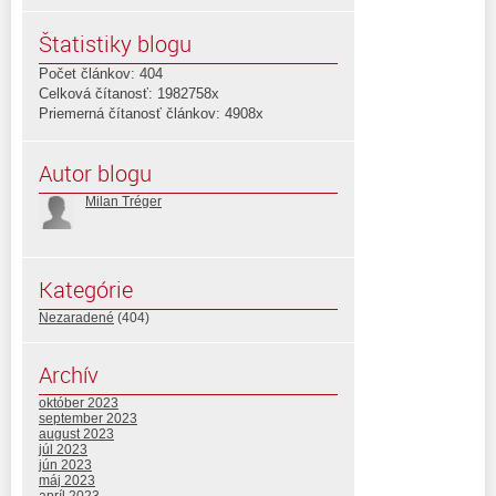
Štatistiky blogu
Počet článkov: 404
Celková čítanosť: 1982758x
Priemerná čítanosť článkov: 4908x
Autor blogu
Milan Tréger
Kategórie
Nezaradené
(404)
Archív
október 2023
september 2023
august 2023
júl 2023
jún 2023
máj 2023
apríl 2023