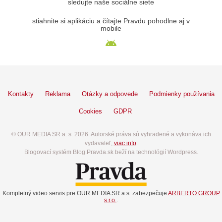
sledujte naše sociálne siete
stiahnite si aplikáciu a čítajte Pravdu pohodlne aj v
mobile
Kontakty
Reklama
Otázky a odpovede
Podmienky používania
Cookies
GDPR
© OUR MEDIA SR a. s. 2026. Autorské práva sú vyhradené a vykonáva ich
vydavateľ,
viac info
.
Blogovací systém Blog.Pravda.sk beží na technológií Wordpress.
Kompletný video servis pre OUR MEDIA SR a.s. zabezpečuje
ARBERTO GROUP
s.r.o.
.