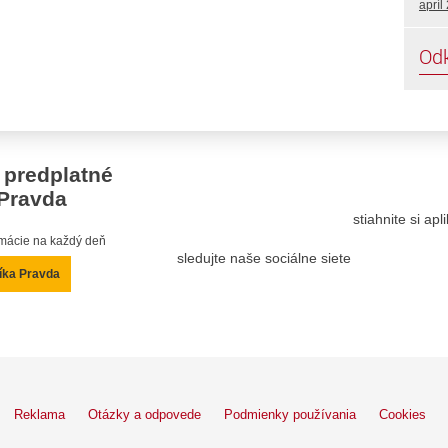
apríl
Od
 predplatné
Pravda
stiahnite si ap
ormácie na každý deň
sledujte naše sociálne siete
íka Pravda
Reklama
Otázky a odpovede
Podmienky používania
Cookies