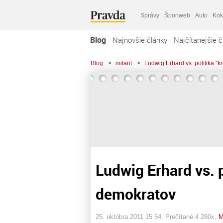
Správy
Športweb
Auto
Kok
Blog
Najnovšie články
Najčítanejšie č
Blog
>
milant
>
Ludwig Erhard vs. politika "
Ludwig Erhard vs. 
demokratov
25. októbra 2011 15:54
, Prečítané 4 280x,
M