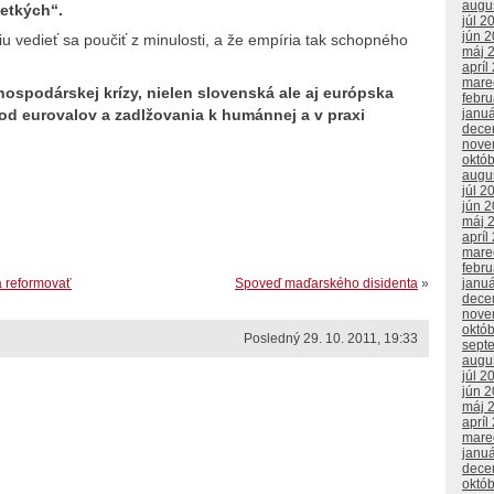
augu
šetkých“.
júl 2
jún 
 vedieť sa poučiť z minulosti, a že empíria tak schopného
máj 
apríl
mare
hospodárskej krízy, nielen slovenská ale aj európska
febr
sa od eurovalov a zadlžovania k humánnej a v praxi
janu
dece
nove
októ
augu
júl 2
jún 
máj 
apríl
mare
febr
janu
a reformovať
Spoveď maďarského disidenta
»
dece
nove
októ
Posledný 29. 10. 2011, 19:33
sept
augu
júl 2
jún 
máj 
apríl
mare
janu
dece
októ