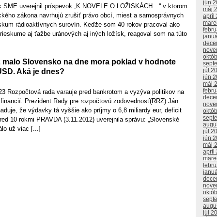
jún 
ík SME uverejnil príspevok „K NOVELE O LOŽISKÁCH…“ v ktorom
máj 
ického zákona navrhujú zrušiť právo obcí, miest a samosprávnych
apríl
mare
eskum rádioaktívnych surovín. Keďže som 40 rokov pracoval ako
febr
prieskume aj ťažbe uránových aj iných ložísk, reagoval som na túto
janu
dece
nove
októ
 malo Slovensko na dne mora poklad v hodnote
sept
júl 2
USD. Aká je dnes?
jún 
máj 
febr
3 Rozpočtová rada varauje pred bankrotom a vyzýva politikov na
dece
 financií. Prezident Rady pre rozpočtovú zodovednosť(RRZ) Ján
nove
aduje, že výdavky tá vyššie ako príjmy o 6,8 miliardy eur, deficit
októ
sept
red 10 rokmi PRAVDA (3.11.2012) uverejnila správu: „Slovenské
augu
lo už viac [...]
júl 2
jún 
máj 
apríl
mare
febr
janu
dece
nove
októ
sept
augu
júl 2