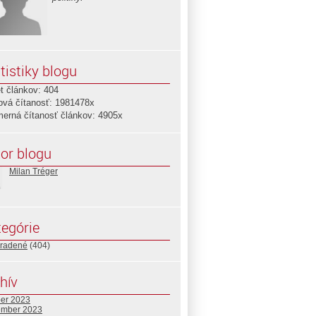
tistiky blogu
t článkov: 404
ová čítanosť: 1981478x
merná čítanosť článkov: 4905x
or blogu
Milan Tréger
egórie
radené
(404)
hív
ber 2023
ember 2023