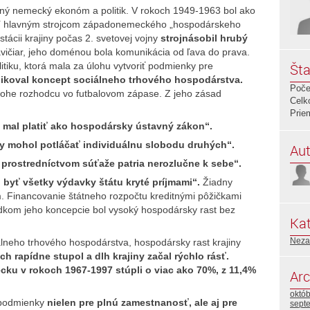
ný nemecký ekonóm a politik. V rokoch 1949-1963 bol ako
cií hlavným strojcom západonemeckého „hospodárskeho
tácii krajiny počas 2. svetovej vojny
strojnásobil hrubý
ravičiar, jeho doménou bola komunikácia od ľava do prava.
tiku, ktorá mala za úlohu vytvoriť podmienky pre
Šta
plikoval koncept sociálneho trhového hospodárstva.
Poče
úlohe rozhodcu vo futbalovom zápase. Z jeho zásad
Celk
Prie
y mal platiť ako hospodársky ústavný zákon“.
y mohol potláčať individuálnu slobodu druhých“.
Aut
 prostredníctvom súťaže patria nerozlučne k sebe“.
 byť všetky výdavky štátu kryté príjmami“.
Žiadny
m. Financovanie štátneho rozpočtu kreditnými pôžičkami
dkom jeho koncepcie bol vysoký hospodársky rast bez
Kat
Neza
álneho trhového hospodárstva, hospodársky rast krajiny
 rapídne stupol a dlh krajiny začal rýchlo rásť.
cku v rokoch 1967-1997 stúpli o viac ako 70%, z 11,4%
Arc
októ
e podmienky
nielen pre plnú zamestnanosť, ale aj pre
sept