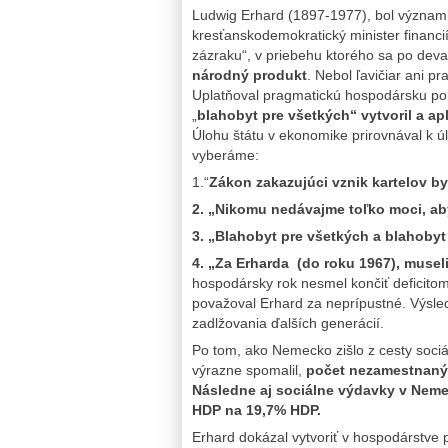
Ludwig Erhard (1897-1977), bol význam
kresťanskodemokratický minister finan
zázraku“, v priebehu ktorého sa po devas
národný produkt
. Nebol ľavičiar ani p
Uplatňoval pragmatickú hospodársku poli
„
blahobyt pre všetkých“ vytvoril a a
Úlohu štátu v ekonomike prirovnával k 
vyberáme:
1.“
Zákon zakazujúci vznik kartelov b
2. „Nikomu nedávajme toľko moci, ab
3. „Blahobyt pre všetkých a blahobyt
4. „Za Erharda (do roku 1967), museli
hospodársky rok nesmel končiť deficito
považoval Erhard za neprípustné. Výsle
zadlžovania ďalších generácií.
Po tom, ako Nemecko zišlo z cesty soci
výrazne spomalil,
počet nezamestnaných
Následne aj sociálne výdavky v Neme
HDP na 19,7% HDP.
Erhard dokázal vytvoriť v hospodárstv