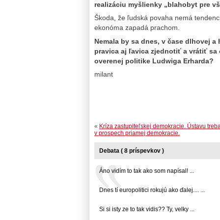
realizáciu myšlienky „blahobyt pre v
Škoda, že ľudská povaha nemá tendenciu
ekonóma zapadá prachom.
Nemala by sa dnes, v čase dlhovej a 
pravica aj ľavica zjednotiť a vrátiť 
overenej politike Ludwiga Erharda?
milant
«
Kríza zastupiteľskej demokracie. Ústavu treb
v prospech priamej demokracie.
Debata ( 8 príspevkov )
Áno vidím to tak ako som napísal! ...
Dnes tí europolitici rokujú ako ďalej.... ...
Si si isty ze to tak vidis?? Ty, velky ...