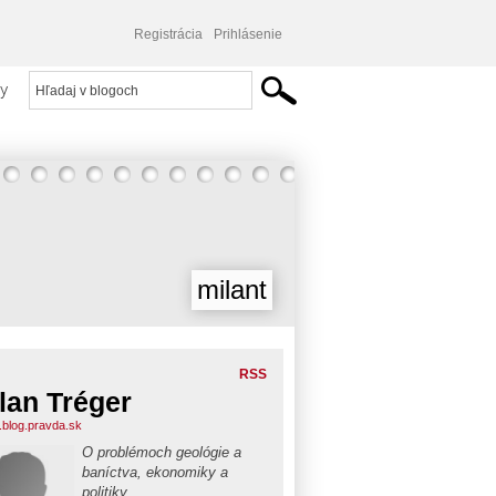
Registrácia
Prihlásenie
y
milant
RSS
lan Tréger
t.blog.pravda.sk
O problémoch geológie a
baníctva, ekonomiky a
politiky.