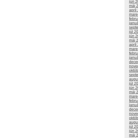
jún 
máj 
apríl
mare
febr
janu
sept
júl 2
jún 
máj 
apríl
mare
febr
janu
dece
nove
októ
sept
augu
júl 2
jún 
máj 
mare
febr
janu
dece
nove
októ
augu
júl 2
jún 
máj 