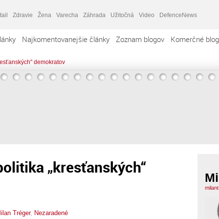
tail
Zdravie
Žena
Varecha
Záhrada
Užitočná
Video
DefenceNews
lánky
Najkomentovanejšie články
Zoznam blogov
Komerčné blog
kresťanských" demokratov
politika „kresťanských“
Mi
milan
ilan Tréger
,
Nezaradené