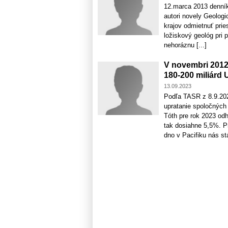
12.marca 2013 denn
autori novely Geolog
krajov odmietnuť pri
ložiskový geológ pri 
nehoráznu [...]
V novembri 2012
180-200 miliárd 
13.09.2023
Podľa TASR z 8.9.202
upratanie spoločných
Tóth pre rok 2023 odh
tak dosiahne 5,5%. P
dno v Pacifiku nás stá