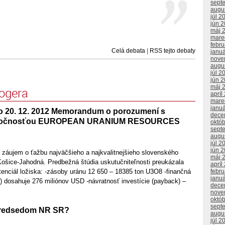
sept
augu
júl 2
jún 
máj 
mare
febr
Celá debata
|
RSS tejto debaty
janu
nove
augu
júl 2
jún 
máj 
logera
apríl
mare
janu
o 20. 12. 2012 Memorandum o porozumení s
dece
oločnosťou EUROPEAN URANIUM RESOURCES
októ
sept
augu
júl 2
jún 
 záujem o ťažbu najväčšieho a najkvalitnejšieho slovenského
máj 
Košice-Jahodná. Predbežná štúdia uskutučniteľnosti preukázala
apríl
febr
enciál ložiska: -zásoby uránu 12 650 – 18385 ton U3O8 -finančná
janu
) dosahuje 276 miliónov USD -návratnosť investície (payback) –
dece
nove
októ
sept
predsedom NR SR?
augu
júl 2