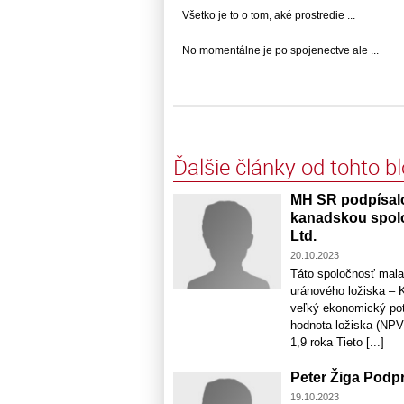
Všetko je to o tom, aké prostredie ...
No momentálne je po spojenectve ale ...
Ďalšie články od tohto b
MH SR podpísal
kanadskou sp
Ltd.
20.10.2023
Táto spoločnosť mala
uránového ložiska – 
veľký ekonomický pot
hodnota ložiska (NPV
1,9 roka Tieto [...]
Peter Žiga Pod
19.10.2023